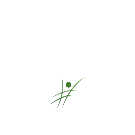
31. Januar 2023
von Christian
Probleme bei Amazon
Probleme bei Amazon:
Amazon Prime Konto stillgelegt
Amazon möchte Geld von mir. Aber wegen eines skurrilen
technischen Problems kann mein Mitgliedsbeitrag nicht von meiner
Amazon-Kreditkarte abgebucht werden und meine Amazon Prime-
Mitgliedschaft wurde daraufhin stillgelegt.
Weiterlesen …
Amazon Prime Konto stillgelegt
17. Oktober 2022
von Christian
Music-XML-Konverter
Music-XML-Konverter:
Text und Akkorde
aus MusicXML-
Dateien extrahieren