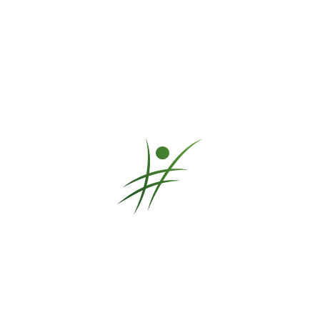
Musik ist für mich eine Herzensangelegenheit. Ich teile meine
Tipps, Panflötentests und Aufnahmen gerne mit dir.
Mehr erfahren
Agiles Arbeiten fängt bei einer gemeinsamen,
wachstumsfördernden Wertebasis an, baut sich
auf Leitsätzen und Prinzipien auf und verwendet
Methoden, Praktiken und Werkzeuge zur
besseren Zusammenarbeit.
Leadership & Team Coach
– Gemeinsam Neues wagen
Neue Wege gehen, sich kennen lernen und gemeinsam ein
tiefes Verständnis entwickeln
Mehr erfahren