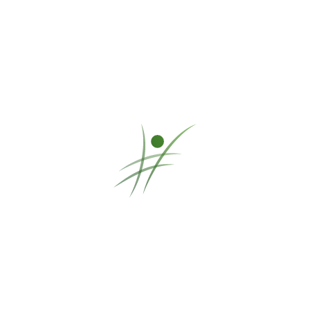
weitere Kompositionen
Musiker
Untermenü öffnen
eine Ebene nach oben
off-Beat
Panflöte
Meine Lebensmelodie
Leadership & Team Coach
Untermenü öffnen
eine Ebene nach oben
agile-coach
mehr
Untermenü öffnen
eine Ebene nach oben
Chemiker
Poetry Slam
Kontakt & Impressum
Datenschutz
Blog
– Wissens­wertes und Neuigkeiten