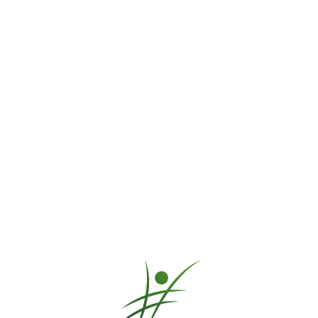
 Es beginnt mit "Lamm Gottes", einem sehr, sehr, sehr schönen Lied; b
"Vertrau mir" (
05:30
). Diesen
off-Beat
– genau wie
mein Lied mit dem gl
ilen
iben. Anschließend wird Dir hier der
Download-Link angezeigt
und D