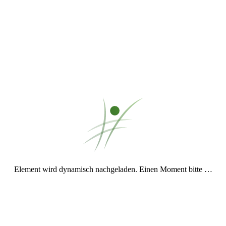
Weiterlesen
Dieser
off-Beat
beginnt ganz sanft und nimmt immer weiter zu. Im
Gegensatz zu den normalen
off-Beats
hört er aber nicht ruhig auf,
sondern steigert sich bis zum Ende. Mal was anderes eben.
Dauer:
12:52
Mal was anderes
abspielen
Mal was anderes herunterladen
Mal was anderes teilen
04. April 2016
von Christian
Führ
mich heim
Was im ersten Moment irgendwie ziemlich stark nach einem Nokia-
Klingelton klingt, entwickelt sich schnell zu einem ruhigen und
ziemlich zuversichtlichen
off-Beat
, der sich
allmäh
vfgvckjmfvckjmdxciikodsfcxzherduzerdfijukrfdghj
... na toll.
Element wird dynamisch nachgeladen. Einen Moment bitte …
Meine Katze Kira tretelt schon wieder auf der Tastatur rum...
Dauer:
13:53
Führ mich heim
abspielen
Führ mich heim herunterladen
Führ mich heim teilen