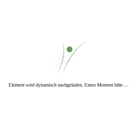
Dauer:
12:52
Mal was anderes
abspielen
Mal was anderes herunterladen
Mal was anderes teilen
04. April 2016
von Christian
Führ
mich heim
Was im ersten Moment irgendwie ziemlich stark nach einem Nokia-
Klingelton klingt, entwickelt sich schnell zu einem ruhigen und
ziemlich zuversichtlichen
off-Beat
, der sich
allmäh
vfgvckjmfvckjmdxciikodsfcxzherduzerdfijukrfdghj
... na toll.
Meine Katze Kira tretelt schon wieder auf der Tastatur rum...
Element wird dynamisch nachgeladen. Einen Moment bitte …
Dauer:
13:53
Führ mich heim
abspielen
Führ mich heim herunterladen
Führ mich heim teilen
25. März 2016
von Christian
Karfreitag
In einem
schönen Artikel in der
Zeit
steht, dass "Gott mit uns