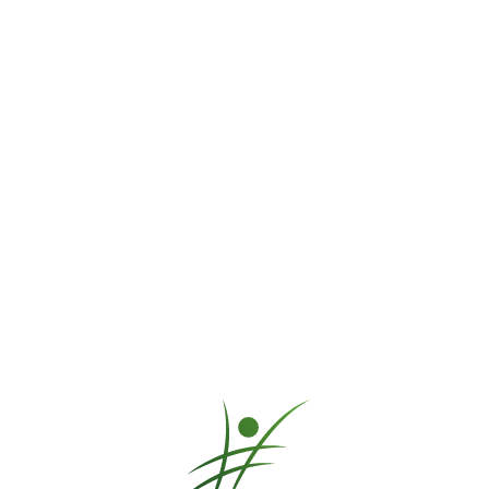
ise kommt man ja ganz von selbst auf die Antwort
den
What would you say teilen
o kommt er nicht und unternimmt etwas?" antworten wir
...
"er ist doch 
damit wir ihn erkennen und verstehen können.
. Er drückt uns nicht seinen Willen auf, muss seine Mächtigkeit nicht b
d seine Botschaft beständig zurück. Eigentlich ziemlich schade, oder?