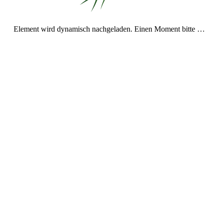
Welt teilen
Element wird dynamisch nachgeladen. Einen Moment bitte …
m Lied
"einen Schritt weiter"
) eine Gedankenstütze, um mir ein schöne
ff-Beat
kannst du dir hier anhören und herunterladen.
weiter) herunterladen
Aber du (einen Schritt weiter) teilen
ema meines Hochzeitsantragsliedes (im alternierenden 5/8tel-6/8tel T