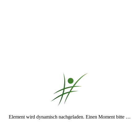
Seite 5 von 5
«
‹
1
2
3
4
5
off-Line
für off(t)-Hörer
Du kannst alle
off-Beats
herunterladen und offline anhören
.
Dazu würde ich Dich bitten, hier einen
kleinen Kommentar
zu
schreiben. Anschließend wird Dir hier der
Download-Link
angezeigt
und Du kannst Dir alle
off-Beats
auf Deinem Computer
speichern.
Aber auch sonst freue ich mich über jedes Feedback von Dir
Element wird dynamisch nachgeladen. Einen Moment bitte …
Pflichtfeld
Name
*
Pflichtfeld
E-Mail (wird nicht veröffentlicht)
*