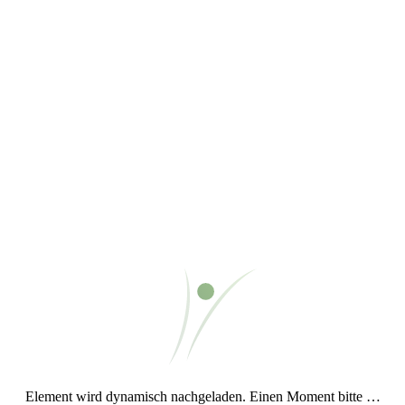
wollte ich schon immer mal machen
Weiterlesen
Vielen Dank an Magdalena, die mir den entscheidenden Impuls
gegeben hat. Ihretwegen habe ich mich ans Keyboard gesetzt und habe
diesen
off-Beat
gespielt.
Meine persönliche Gänsehautstelle:
0:36
.
Dauer:
22:59
Nada te turbe (Der Herr ist mein Hirte)
abspielen
Nada te turbe
(Der Herr ist mein Hirte) herunterladen
Nada te turbe (Der Herr
ist mein Hirte) teilen
17. Juli 2012
von Christian
Gute
Nacht
Es ist wahrscheinlich schon ziemlich offensichtlich: Dies ist mein
zweites Schlaflied. Und weil es so schön plätschert, hab ich da fast das
ganze Lied durch immer nur die beiden Elemente (
1:14
und
1:31
) im
Element wird dynamisch nachgeladen. Einen Moment bitte …